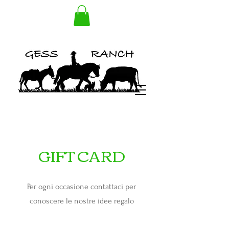
GIFT CARD
Per ogni occasione contattaci per
conoscere le nostre idee regalo