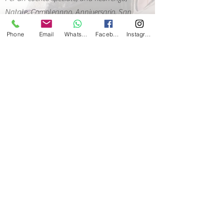
Natale, Compleanno, Anniversario, San
Valentino, regala una passeggiata a
Phone
Email
Whatsapp
Facebook
Instagram
cavallo o una lezione di equitazione.
Contattaci su whatsapp al
+39 349 88 0 33 33
-
© 2021 by Gess Ranch. Proudly
created with
Wix.com